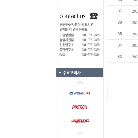
20
87
20
86
20
85
20
84
20
83
20