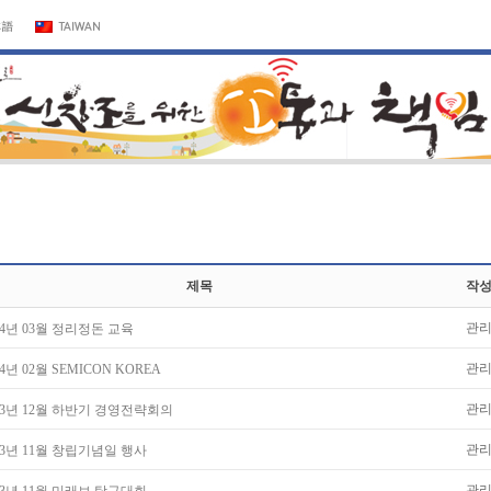
제목
작
관
24년 03월 정리정돈 교육
관
24년 02월 SEMICON KOREA
관
23년 12월 하반기 경영전략회의
관
23년 11월 창립기념일 행사
관