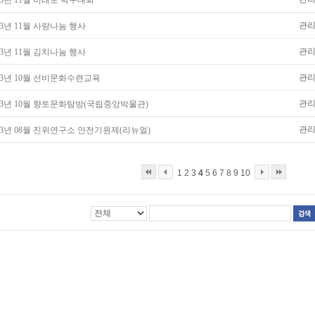
23년 11월 미래보 탁구대회
관
23년 11월 사랑나눔 행사
관
23년 11월 김치나눔 행사
관
23년 10월 선비문화수련교육
관
23년 10월 향토문화탐방(국립중앙박물관)
관
23년 08월 진위연구소 안전기원제(리뉴얼)
1
2
3
4
5
6
7
8
9
10